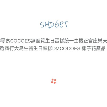
SMDGET
鮮零食
COCOES
無麩質生日蛋糕
統一生機
正官庄
樂天
選商行
大島生醫
生日蛋糕DM
COCOES 椰子花產品