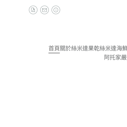
首頁
關於
絲米達果乾
絲米達海
阿托家嚴