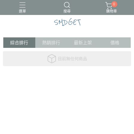
0
選單
搜尋
購物車
SMDGET
#新品上市
CÓCOES
綜合排行
熱銷排行
最新上架
價格
目前無任何商品