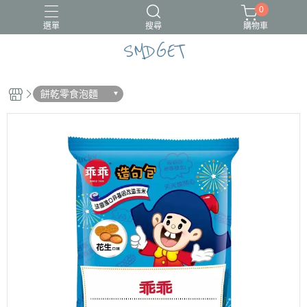
0
選單
搜尋
購物車
SMDGET
#新品上市
CÓCOES
餅乾零食泡麵