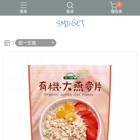
0
選單
搜尋
購物車
SMDGET
#新品上市
CÓCOES
統一生機