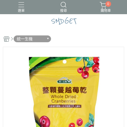
0
選單
搜尋
購物車
SMDGET
#新品上市
CÓCOES
統一生機