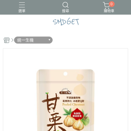
0
選單
搜尋
購物車
SMDGET
#新品上市
CÓCOES
統一生機