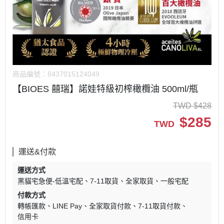
商品編號：
8437015124049
【BIOES 囍瑞】諾娃特級初榨橄欖油 500ml/瓶
TWD
$
428
$
285
TWD
運送&付款
運送方式
黑貓宅急便-低溫宅配
7-11取貨
全家取貨
一般宅配
付款方式
轉帳匯款
LINE Pay
全家取貨付款
7-11取貨付款
信用卡