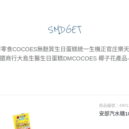
SMDGET
鮮零食
COCOES
無麩質生日蛋糕
統一生機
正官庄
樂天
選商行
大島生醫
生日蛋糕DM
COCOES 椰子花產品
商品編號：
4901
安部汽水糖10