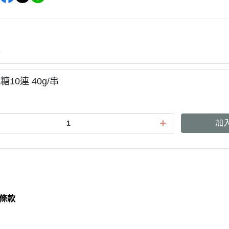
情
10連 40g/串
加
條款