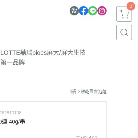
0
LOTTE
囍瑞bioes
屏大/屏大生技
-第一品牌
餅乾零食泡麵
262810108
連 40g/串