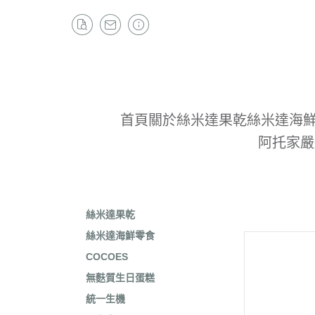
首頁
關於
絲米達果乾
絲米達海
阿托家嚴
絲米達果乾
絲米達海鮮零食
COCOES
無麩質生日蛋糕
統一生機