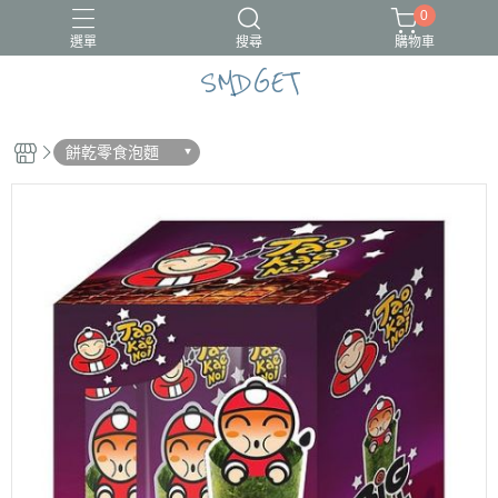
0
選單
搜尋
購物車
SMDGET
#新品上市
CÓCOES
餅乾零食泡麵