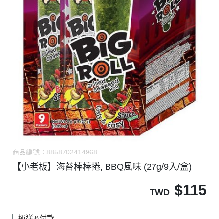
商品編號：
8858702414968
【小老板】海苔棒棒捲, BBQ風味 (27g/9入/盒)
$
115
TWD
運送&付款