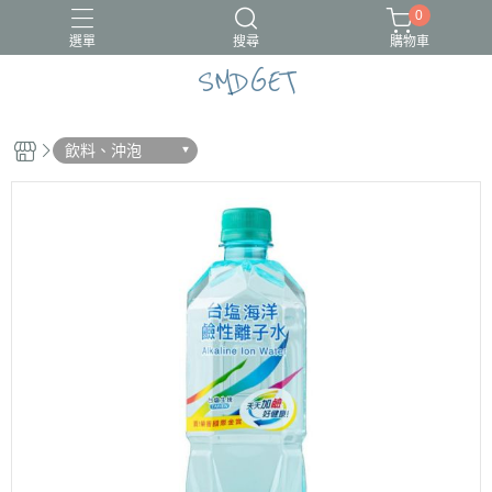
0
選單
搜尋
購物車
SMDGET
#新品上市
CÓCOES
飲料、沖泡