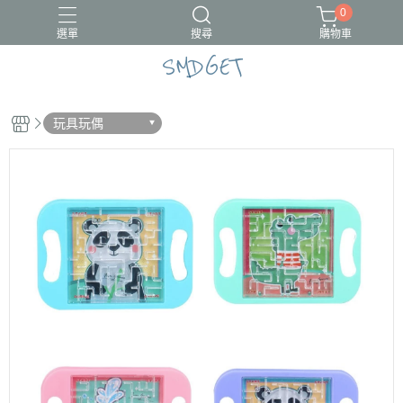
0
選單
搜尋
購物車
SMDGET
#新品上市
CÓCOES
玩具玩偶