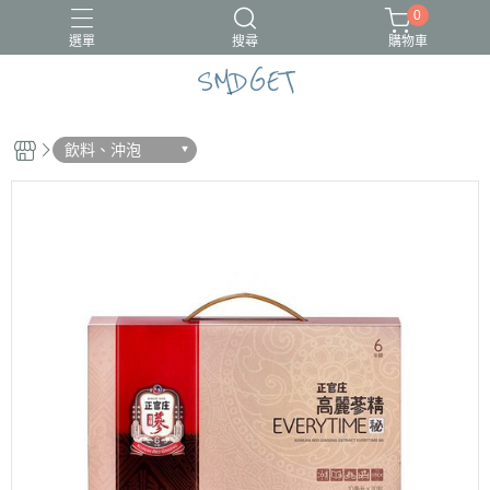
0
選單
搜尋
購物車
SMDGET
#新品上市
CÓCOES
飲料、沖泡